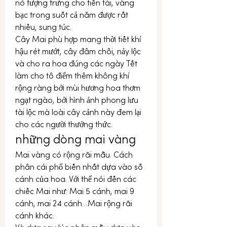
nó tượng trưng cho tiền tài, vàng 
bạc trong suốt cả năm được rất 
nhiều, sung túc.
Cây Mai phù hợp mang thời tiết khí 
hậu rét mướt, cây đâm chồi, nảy lộc 
và cho ra hoa đúng các ngày Tết 
làm cho tô điểm thêm không khí 
rộng ràng bởi mùi hương hoa thơm 
ngạt ngào, bởi hình ảnh phong lưu 
tài lộc mà loài cây cảnh này đem lại 
cho các người thưởng thức.
những dòng mai vàng
Mai vàng có rộng rãi mẫu. Cách 
phân cái phổ biến nhất dựa vào số 
cánh của hoa. Với thể nói đến các 
chiếc Mai như: Mai 5 cánh, mai 9 
cánh, mai 24 cánh…Mai rộng rãi 
cánh khác.