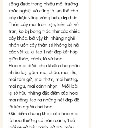
sống được trong nhiều môi trường 
khắc nghiệt và cũng là tạo thế cho 
cây được vững vàng hơn, đẹp hơn.
Thân cây mai tròn trặn, kiên cố, vỏ 
trơn, ko bị bong tróc như các chiếc 
cây khác, bởi vậy khi những nghệ 
nhân uốn cây thân sẽ không bị nổi 
các vết xù xì, tạo 1 nét đẹp kết hợp 
giữa thân, cành, lá và hoa.
Hoa mai được chia khiến cho phần 
nhiều loại gồm: mai châu, mai liễu, 
mai tầm gửi, mai thơm, mai hương, 
mai ngư, mai cánh nhọn… Mỗi loài 
lại sở hữu những đặc điểm của hoa 
mai riêng, tạo ra những nét đẹp để 
lôi kéo người chơi hoa.
Đặc điểm chung khác của hoa mai 
là hoa thường có năm cánh, 1 số 
loài sẽ với bảy cánh, sở hữu màu 