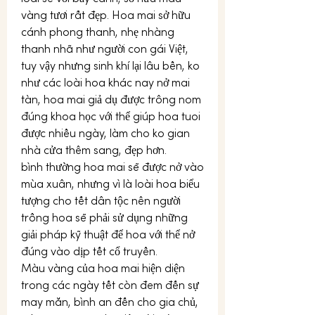
vàng tươi rất đẹp. Hoa mai sở hữu 
cánh phong thanh, nhẹ nhàng 
thanh nhã như người con gái Việt, 
tuy vậy nhưng sinh khí lại lâu bền, ko 
như các loài hoa khác nay nở mai 
tàn, hoa mai giả dụ được trông nom 
đúng khoa học với thể giúp hoa tuoi 
được nhiều ngày, làm cho ko gian 
nhà cửa thêm sang, đẹp hơn.
bình thường hoa mai sẽ được nở vào 
mùa xuân, nhưng vì là loài hoa biểu 
tượng cho tết dân tộc nên người 
trồng hoa sẽ phải sử dụng những 
giải pháp kỹ thuật để hoa với thể nở 
đúng vào dịp tết cổ truyền.
Màu vàng của hoa mai hiện diện 
trong các ngày tết còn đem đến sự 
may mắn, bình an đến cho gia chủ, 