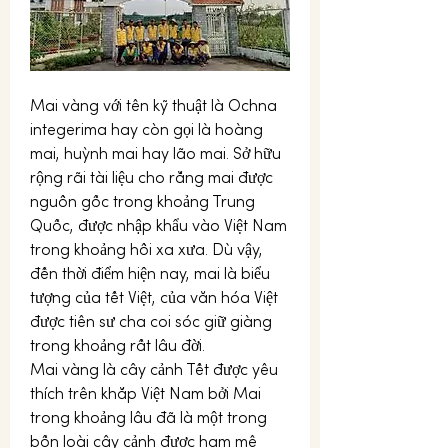
Mai vàng với tên kỹ thuật là Ochna 
integerima hay còn gọi là hoàng 
mai, huỳnh mai hay lão mai. Sở hữu 
rộng rãi tài liệu cho rằng mai được 
nguồn gốc trong khoảng Trung 
Quốc, được nhập khẩu vào Việt Nam 
trong khoảng hồi xa xưa. Dù vậy, 
đến thời điểm hiện nay, mai là biểu 
tượng của tết Việt, của văn hóa Việt 
được tiên sư cha coi sóc giữ giàng 
trong khoảng rất lâu đời.
Mai vàng là cây cảnh Tết được yêu 
thích trên khắp Việt Nam bởi Mai 
trong khoảng lâu đã là một trong 
bốn loài cây cảnh được ham mê 