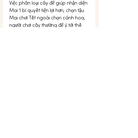
Việc phân loại cây để giúp nhận diện 
Mai 1 bí quyết tiện lợi hơn, chọn tậu 
Mai chơi Tết ngoài chọn cánh hoa, 
người chơi cây thường để ý tới thế 
của cây. Chính vì thế mà mang 
những cây cổ thụ, hình dạng độc lạ, 
thân vỏ xù xì…có giá trị rất lớn và 
được gần như quý khách thưởng 
thức.Xem thêm: 
bán phôi mai vàng
0
0
Write a comment...
About
Welcome to the group! You can
connect with other members, ge
...
Read more