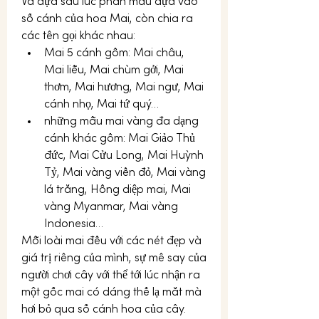
Và dựa sau lúc phân mẫu dựa vào 
số cánh của hoa Mai, còn chia ra 
các tên gọi khác nhau:
Mai 5 cánh gồm: Mai châu, 
Mai liễu, Mai chùm gởi, Mai 
thơm, Mai hương, Mai ngư, Mai 
cánh nhọ, Mai tứ quý…
những mẫu mai vàng đa dạng 
cánh khác gồm: Mai Giảo Thủ 
đức, Mai Cửu Long, Mai Huỳnh 
Tỷ, Mai vàng viền đỏ, Mai vàng 
lá trắng, Hồng diệp mai, Mai 
vàng Myanmar, Mai vàng 
Indonesia…
Mỗi loài mai đều với các nét đẹp và 
giá trị riêng của mình, sự mê say của 
người chơi cây với thể tới lúc nhận ra 
một gốc mai có dáng thế lạ mắt mà 
hơi bỏ qua số cánh hoa của cây. 