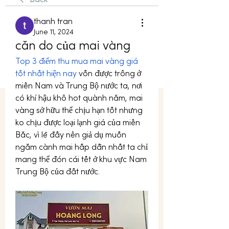
Back
thanh tran
June 11, 2024
căn do của mai vàng
Top 3 điểm thu mua mai vàng giá 
tốt nhất hiện nay
 vốn được trồng ở 
miền Nam và Trung Bộ nước ta, nơi 
có khí hậu khô hot quành năm, mai 
vàng sở hữu thể chịu hạn tốt nhưng 
ko chịu được loại lạnh giá của miền 
Bắc, vì lẽ đấy nên giả dụ muốn 
ngắm cành mai hấp dẫn nhất ta chỉ 
mang thể đón cái tết ở khu vực Nam 
Trung Bộ của đất nước.