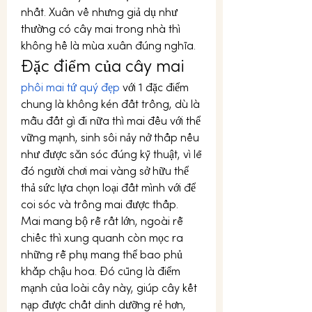
nhất. Xuân về nhưng giả dụ như 
thường có cây mai trong nhà thì 
không hề là mùa xuân đúng nghĩa.
Đặc điểm của cây mai
phôi mai tứ quý đẹp
 với 1 đặc điểm 
chung là không kén đất trồng, dù là 
mẫu đất gì đi nữa thì mai đều với thể 
vững mạnh, sinh sôi nảy nở thấp nếu 
như được săn sóc đúng kỹ thuật, vì lẽ 
đó người chơi mai vàng sở hữu thể 
thả sức lựa chọn loại đất mình với để 
coi sóc và trồng mai được thấp.
Mai mang bộ rễ rất lớn, ngoài rễ 
chiếc thì xung quanh còn mọc ra 
những rễ phụ mang thể bao phủ 
khắp chậu hoa. Đó cũng là điểm 
mạnh của loài cây này, giúp cây kết 
nạp được chất dinh dưỡng rẻ hơn, 