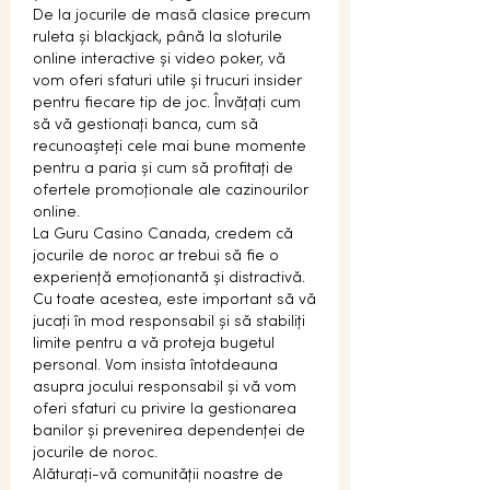
De la jocurile de masă clasice precum 
ruleta și blackjack, până la sloturile 
online interactive și video poker, vă 
vom oferi sfaturi utile și trucuri insider 
pentru fiecare tip de joc. Învățați cum 
să vă gestionați banca, cum să 
recunoașteți cele mai bune momente 
pentru a paria și cum să profitați de 
ofertele promoționale ale cazinourilor 
online.
La Guru Casino Canada, credem că 
jocurile de noroc ar trebui să fie o 
experiență emoționantă și distractivă. 
Cu toate acestea, este important să vă 
jucați în mod responsabil și să stabiliți 
limite pentru a vă proteja bugetul 
personal. Vom insista întotdeauna 
asupra jocului responsabil și vă vom 
oferi sfaturi cu privire la gestionarea 
banilor și prevenirea dependenței de 
jocurile de noroc.
Alăturați-vă comunității noastre de 