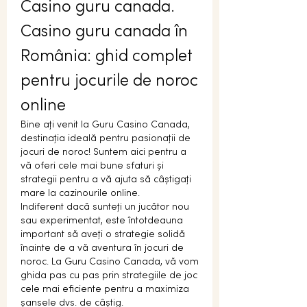
Casino guru canada. 
Casino guru canada în 
România: ghid complet 
pentru jocurile de noroc 
online
Bine ați venit la Guru Casino Canada, 
destinația ideală pentru pasionații de 
jocuri de noroc! Suntem aici pentru a 
vă oferi cele mai bune sfaturi și 
strategii pentru a vă ajuta să câștigați 
mare la cazinourile online.
Indiferent dacă sunteți un jucător nou 
sau experimentat, este întotdeauna 
important să aveți o strategie solidă 
înainte de a vă aventura în jocuri de 
noroc. La Guru Casino Canada, vă vom 
ghida pas cu pas prin strategiile de joc 
cele mai eficiente pentru a maximiza 
șansele dvs. de câștig.