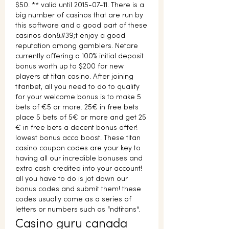
$50. ** valid until 2015-07-11. There is a 
big number of casinos that are run by 
this software and a good part of these 
casinos don&#39;t enjoy a good 
reputation among gamblers. Netare 
currently offering a 100% initial deposit 
bonus worth up to $200 for new 
players at titan casino. After joining 
titanbet, all you need to do to qualify 
for your welcome bonus is to make 5 
bets of €5 or more. 25€ in free bets 
place 5 bets of 5€ or more and get 25 
€ in free bets a decent bonus offer! 
lowest bonus acca boost. These titan 
casino coupon codes are your key to 
having all our incredible bonuses and 
extra cash credited into your account! 
all you have to do is jot down our 
bonus codes and submit them! these 
codes usually come as a series of 
letters or numbers such as “ndtitans”. 
Casino guru canada