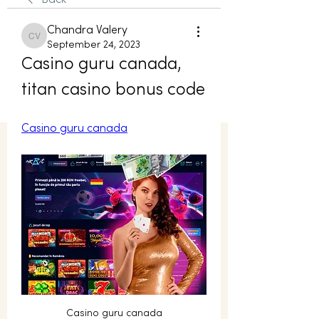
Back
Chandra Valery
Chandra Valery
September 24, 2023
Casino guru canada, 
titan casino bonus code
Casino guru canada
Casino guru canada