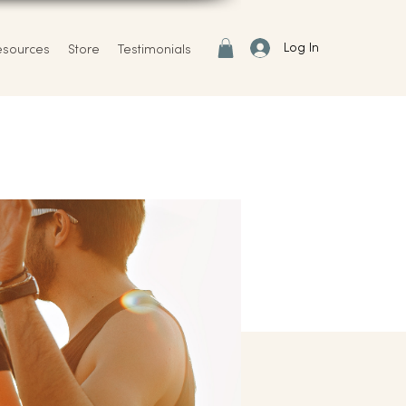
Log In
esources
Store
Testimonials