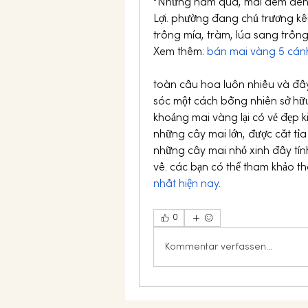
“Những năm qua, mai đem đến n
Lợi. phường đang chủ trương kê
trồng mía, tràm, lúa sang trồn
Xem thêm: 
bán mai vàng 5 cán
toàn cầu hoa luôn nhiều và đầy
sóc một cách bỗng nhiên sở hữu
khoảng mai vàng lại có vẻ đẹp k
những cây mai lớn, được cắt tỉ
những cây mai nhỏ xinh đầy tính
về. các bạn có thể tham khảo t
nhất hiện nay
.
0
Kommentar verfassen...