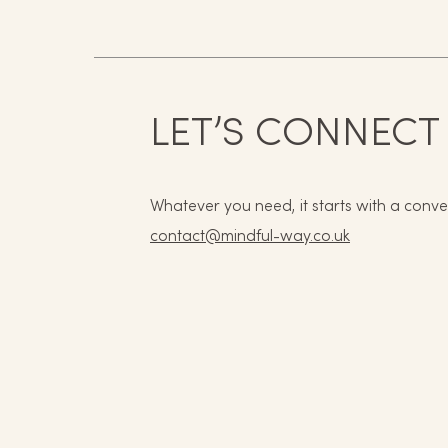
LET’S CONNECT
Whatever you need, it starts with a conve
contact@mindful-way.co.uk