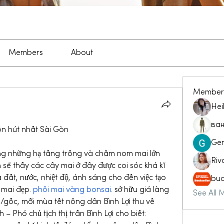
Members
About
Member
Hei
ван
ốn hút nhất Sài Gòn
Ge
ong những hạ tầng trồng và chăm nom mai lớn 
Riv
n sẽ thấy các cây mai ở đây được coi sóc khá kĩ 
 đất, nước, nhiệt độ, ánh sáng cho đến việc tạo 
buc
 mai đẹp. 
phôi mai vàng bonsai
. sở hữu giá làng 
See All 
gốc, mỗi mùa tết nông dân Bình Lợi thu về 
– Phó chủ tịch thị trấn Bình Lợi cho biết: 