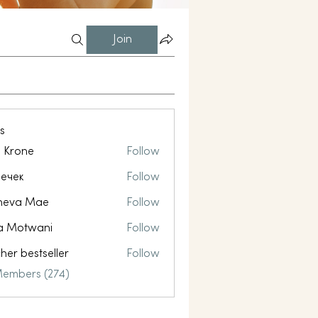
Join
s
l Krone
Follow
ечек
Follow
neva Mae
Follow
a Motwani
Follow
her bestseller
Follow
Members (274)