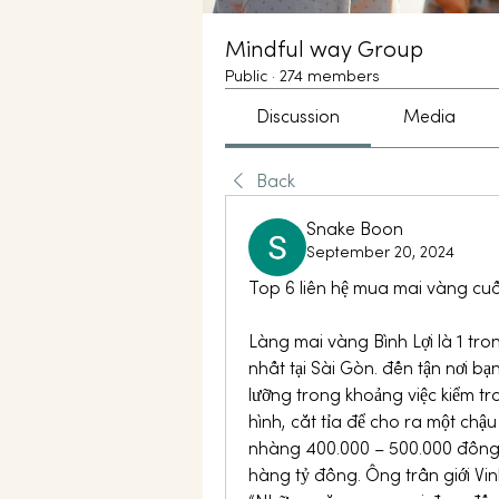
Mindful way Group
Public
·
274 members
Discussion
Media
Back
Snake Boon
September 20, 2024
Top 6 liên hệ mua mai vàng cu
Làng mai vàng Bình Lợi là 1 tr
nhất tại Sài Gòn. đến tận nơi bạ
lưỡng trong khoảng việc kiểm tra
hình, cắt tỉa để cho ra một chậu
nhàng 400.000 – 500.000 đồng/
hàng tỷ đồng. Ông trần giới Vinh 