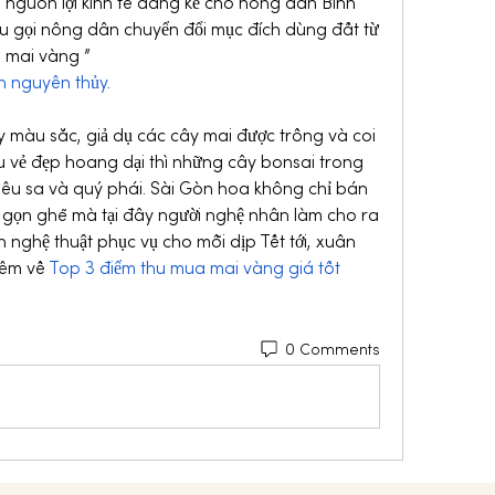
guồn lợi kinh tế đáng kể cho nông dân Bình 
u gọi nông dân chuyển đổi mục đích dùng đất từ 
g mai vàng ”
h nguyên thủy
.
 màu sắc, giả dụ các cây mai được trồng và coi 
 vẻ đẹp hoang dại thì những cây bonsai trong 
iêu sa và quý phái. Sài Gòn hoa không chỉ bán 
a gọn ghẽ mà tại đây người nghệ nhân làm cho ra 
 nghệ thuật phục vụ cho mỗi dịp Tết tới, xuân 
hêm về 
Top 3 điểm thu mua mai vàng giá tốt 
0 Comments