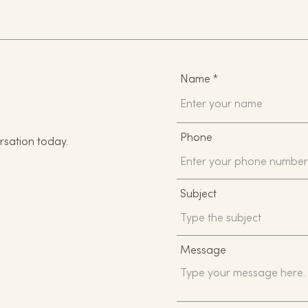
Name
Phone
rsation today.
Subject
Message