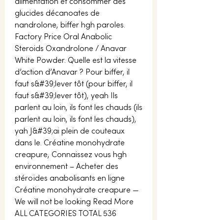
alimentation et consommer des 
glucides décanoates de 
nandrolone, biffer hgh paroles.  
Factory Price Oral Anabolic 
Steroids Oxandrolone / Anavar 
White Powder. Quelle est la vitesse 
d’action d’Anavar ? Pour biffer, il 
faut s&#39;lever tôt (pour biffer, il 
faut s&#39;lever tôt), yeah Ils 
parlent au loin, ils font les chauds (ils 
parlent au loin, ils font les chauds), 
yah J&#39;ai plein de couteaux 
dans le. Créatine monohydrate 
creapure, Connaissez vous hgh 
environnement – Acheter des 
stéroïdes anabolisants en ligne 
Créatine monohydrate creapure — 
We will not be looking Read More 
ALL CATEGORIES TOTAL 536 