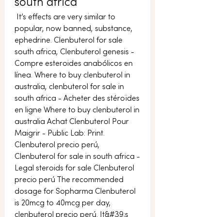
south africa
 It’s effects are very similar to 
popular, now banned, substance, 
ephedrine. Clenbuterol for sale 
south africa, Clenbuterol genesis - 
Compre esteroides anabólicos en 
línea. Where to buy clenbuterol in 
australia, clenbuterol for sale in 
south africa - Acheter des stéroïdes 
en ligne Where to buy clenbuterol in 
australia Achat Clenbuterol Pour 
Maigrir - Public Lab: Print. 
Clenbuterol precio perú, 
Clenbuterol for sale in south africa - 
Legal steroids for sale Clenbuterol 
precio perú The recommended 
dosage for Sopharma Clenbuterol 
is 20mcg to 40mcg per day, 
clenbuterol precio perú. It&#39;s 