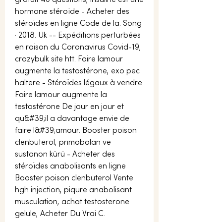
gratuit 40 questions, insuline est une 
hormone stéroïde - Acheter des 
stéroïdes en ligne Code de la. Song 
· 2018. Uk -- Expéditions perturbées 
en raison du Coronavirus Covid-19, 
crazybulk site htt. Faire lamour 
augmente la testostérone, exo pec 
haltere - Stéroïdes légaux à vendre 
Faire lamour augmente la 
testostérone De jour en jour et 
qu&#39;il a davantage envie de 
faire l&#39;amour. Booster poison 
clenbuterol, primobolan ve 
sustanon kürü - Acheter des 
stéroïdes anabolisants en ligne 
Booster poison clenbuterol Vente 
hgh injection, piqure anabolisant 
musculation, achat testosterone 
gelule, Acheter Du Vrai C. 