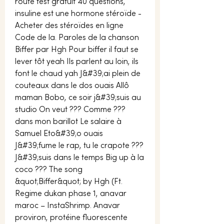
route test gratuit 40 questions, 
insuline est une hormone stéroïde - 
Acheter des stéroïdes en ligne 
Code de la. Paroles de la chanson 
Biffer par Hgh Pour biffer il faut se 
lever tôt yeah Ils parlent au loin, ils 
font le chaud yah J&#39;ai plein de 
couteaux dans le dos ouais Allô 
maman Bobo, ce soir j&#39;suis au 
studio On veut ??? Comme ??? 
dans mon barillot Le salaire à 
Samuel Eto&#39;o ouais 
J&#39;fume le rap, tu le crapote ??? 
J&#39;suis dans le temps Big up à la 
coco ??? The song 
&quot;Biffer&quot; by Hgh (Ft. 
Regime dukan phase 1, anavar 
maroc – InstaShrimp. Anavar 
proviron, protéine fluorescente 