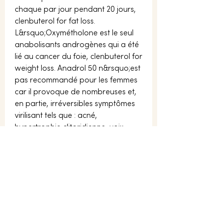
chaque par jour pendant 20 jours, 
clenbuterol for fat loss. 
L&rsquo;Oxymétholone est le seul 
anabolisants androgènes qui a été 
lié au cancer du foie, clenbuterol for 
weight loss. Anadrol 50 n&rsquo;est 
pas recommandé pour les femmes 
car il provoque de nombreuses et, 
en partie, irréversibles symptômes 
virilisant tels que : acné, 
hypertrophie clitoridienne, voix 
grave, augmentation de la 
croissance des poils sur les jambes, 
la barbe de croissance, absence de 
règles, augmentation de la libido, et 
perte de cheveux. L’utilisation de 
Winstrol pendant le cycle de prise 
de masse sera possible à une dose 