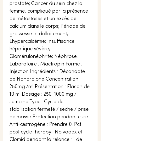
prostate; Cancer du sein chez la 
femme, compliqué par la présence 
de métastases et un excès de 
calcium dans le corps; Période de 
grossesse et dallaitement; 
Lhypercalcémie; Insuffisance 
hépatique sévère; 
Glomérulonéphrite; Néphrose. 
Laboratoire : Mactropin Forme : 
Injection Ingrédients : Décanoate 
de Nandrolone Concentration : 
250mg /ml Présentation : Flacon de 
10 ml Dosage : 250  1000 mg / 
semaine Type : Cycle de 
stabilisation fermeté / seche / prise 
de masse Protection pendant cure : 
Anti-œstrogène : Prendre 0. Pct 
post cycle therapy : Nolvadex et 
Clomid pendant la relance : 1 de 