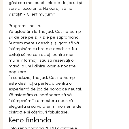
găsi cea mai bună selecție de jocuri și 
servicii excelente. Nu ezitați să ne 
vizitați!" - Client mulțumit
Programul nostru
Vă așteptăm la The Jack Casino &amp 
24 de ore pe zi, 7 zile pe săptămână. 
Suntem mereu deschiși și gata să vă 
întâmpinăm cu brațele deschise. Nu 
ezitați să ne contactați pentru mai 
multe informații sau să rezervați o 
masă la unul dintre jocurile noastre 
populare.
În concluzie, The Jack Casino &amp 
este destinația perfectă pentru o 
experiență de joc de noroc de neuitat. 
Vă așteptăm cu nerăbdare să vă 
întâmpinăm în atmosfera noastră 
elegantă și să vă oferim momente de 
distracție și câștiguri fabuloase!
Keno finlanda
Loto keno finlanda 20/70 avantajele 