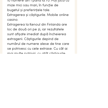
10 numere din 1 până la 70. Poți juca cu 
mize mici sau mari, în funcție de 
bugetul și preferințele tale.
Extragerea și câștigurile. Mobile online 
casino.
Extragerea la Kenoul din Finlanda are 
loc de două ori pe zi, iar rezultatele 
sunt afișate imediat după încheierea 
extragerii. Câștigurile depind de 
numărul de numere alese de tine care 
se potrivesc cu cele extrase. Cu cât ai 
mai multe potriviri, cu atât câștigurile 
tale vor fi mai mari.
Pentru a-ți verifica câștigurile, poți 
folosi tabelul de câștiguri disponibil pe 
site-ul oficial al Kenoului din Finlanda. 
Premiile sunt în funcție de miza ta și de 
numărul de potriviri, astfel încât fiecare 
jucător poate câștiga un premiu 
personalizat în funcție de rezultatele 
sale.
Cum să joci. Lista seriale turcesti 