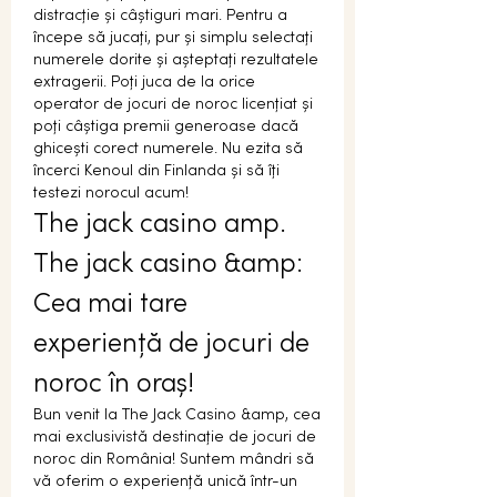
distracție și câștiguri mari. Pentru a 
începe să jucați, pur și simplu selectați 
numerele dorite și așteptați rezultatele 
extragerii. Poți juca de la orice 
operator de jocuri de noroc licențiat și 
poți câștiga premii generoase dacă 
ghicești corect numerele. Nu ezita să 
încerci Kenoul din Finlanda și să îți 
testezi norocul acum!
The jack casino amp. 
The jack casino &amp: 
Cea mai tare 
experiență de jocuri de 
noroc în oraș!
Bun venit la The Jack Casino &amp, cea 
mai exclusivistă destinație de jocuri de 
noroc din România! Suntem mândri să 
vă oferim o experiență unică într-un 