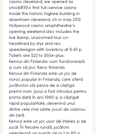
casino cleveland, we opened as 
ohio&#39;s first full-service casino 
inside the historic higbee building in 
downtown cleveland, oh in may 2012. 
Hollywood casino amphitheatre’s 
opening weekend also includes the 
live &amp; unzoomed tour co-
headlined by styx and reo 
speedwagon with loverboy at 6:45 p. 
Tickets are $22 to $554-plus. 
Kenoul din Finlanda: cum funcționează 
și cum să joci. Keno finlanda.
Kenoul din Finlanda este un joc de 
noroc popular în Finlanda, care oferă 
jucătorilor săi șansa de a câștiga 
premii mari. Jocul a fost introdus pentru 
prima dată în anii 1980 și a câștigat 
rapid popularitate, devenind unul 
dintre cele mai iubite jocuri de cazinou 
din țară.
Kenoul este un joc ușor de înțeles și de 
jucat. În fiecare rundă, jucătorii 
selectează un număr de la 1 la 80 și 