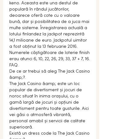
keno. Aceasta este una destul de 
populară în rândul jucătorilor, 
deoarece oferă cote cu o valoare 
bună, dar și posibilitatea de a juca mai 
multe sisteme. Înregistrarea actuală a 
lotului finlandez la jackpot reprezintă 
14,1 milioane de euro. Jackpotul uimitor 
a fost obținut la 13 februarie 2016. 
Numerele câștigătoare de loterie finish 
erau atunci 6, 10, 22, 26, 29, 33, 37 + 7, 16. 
FAQ.
De ce ar trebui să aleg The Jack Casino 
&amp;?.
The Jack Casino &amp; este un loc 
popular de divertisment și jocuri de 
noroc situat în inima orașului, cu o 
gamă largă de jocuri și opțiuni de 
divertisment pentru toate gusturile. Aici 
vei găsi o atmosferă vibrantă, 
personal amabil și servicii de calitate 
superioară.
Există un dress code la The Jack Casino 