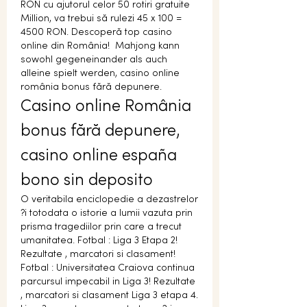
RON cu ajutorul celor 50 rotiri gratuite 
Million, va trebui să rulezi 45 x 100 = 
4500 RON. Descoperă top casino 
online din România!  Mahjong kann 
sowohl gegeneinander als auch 
alleine spielt werden, casino online 
românia bonus fără depunere.
Casino online România 
bonus fără depunere, 
casino online españa 
bono sin deposito
O veritabila enciclopedie a dezastrelor 
?i totodata o istorie a lumii vazuta prin 
prisma tragediilor prin care a trecut 
umanitatea. Fotbal : Liga 3 Etapa 2! 
Rezultate , marcatori si clasament! 
Fotbal : Universitatea Craiova continua 
parcursul impecabil in Liga 3! Rezultate 
, marcatori si clasament Liga 3 etapa 4. 