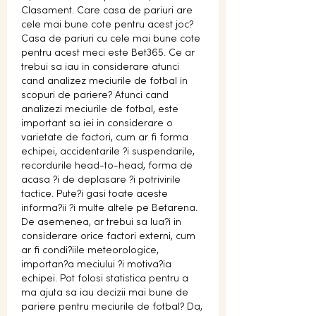
Clasament. Care casa de pariuri are 
cele mai bune cote pentru acest joc? 
Casa de pariuri cu cele mai bune cote 
pentru acest meci este Bet365. Ce ar 
trebui sa iau in considerare atunci 
cand analizez meciurile de fotbal in 
scopuri de pariere? Atunci cand 
analizezi meciurile de fotbal, este 
important sa iei in considerare o 
varietate de factori, cum ar fi forma 
echipei, accidentarile ?i suspendarile, 
recordurile head-to-head, forma de 
acasa ?i de deplasare ?i potrivirile 
tactice. Pute?i gasi toate aceste 
informa?ii ?i multe altele pe Betarena. 
De asemenea, ar trebui sa lua?i in 
considerare orice factori externi, cum 
ar fi condi?iile meteorologice, 
importan?a meciului ?i motiva?ia 
echipei. Pot folosi statistica pentru a 
ma ajuta sa iau decizii mai bune de 
pariere pentru meciurile de fotbal? Da, 