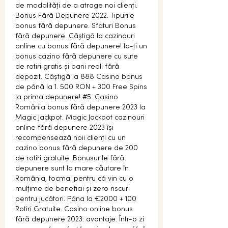
de modalități de a atrage noi clienți. 
Bonus Fără Depunere 2022. Tipurile 
bonus fără depunere. Sfaturi Bonus 
fără depunere. Câștigă la cazinouri 
online cu bonus fără depunere! Ia-ți un 
bonus cazino fără depunere cu sute 
de rotiri gratis și bani reali fără 
depozit. Câștigă la 888 Casino bonus 
de până la 1. 500 RON + 300 Free Spins 
la prima depunere! #5. Casino 
România bonus fără depunere 2023 la 
Magic Jackpot. Magic Jackpot cazinouri 
online fără depunere 2023 își 
recompensează noii clienți cu un 
cazino bonus fără depunere de 200 
de rotiri gratuite. Bonusurile fără 
depunere sunt la mare căutare în 
România, tocmai pentru că vin cu o 
mulțime de beneficii și zero riscuri 
pentru jucători. Pâna la €2000 + 100 
Rotiri Gratuite. Casino online bonus 
fără depunere 2023: avantaje. Într-o zi 