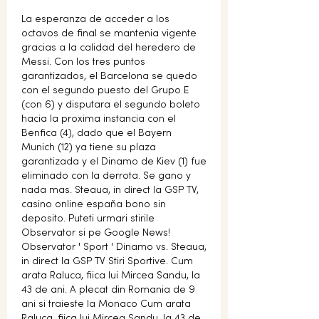
La esperanza de acceder a los 
octavos de final se mantenia vigente 
gracias a la calidad del heredero de 
Messi. Con los tres puntos 
garantizados, el Barcelona se quedo 
con el segundo puesto del Grupo E 
(con 6) y disputara el segundo boleto 
hacia la proxima instancia con el 
Benfica (4), dado que el Bayern 
Munich (12) ya tiene su plaza 
garantizada y el Dinamo de Kiev (1) fue 
eliminado con la derrota. Se gano y 
nada mas. Steaua, in direct la GSP TV, 
casino online españa bono sin 
deposito. Puteti urmari stirile 
Observator si pe Google News! 
Observator ' Sport ' Dinamo vs. Steaua, 
in direct la GSP TV Stiri Sportive. Cum 
arata Raluca, fiica lui Mircea Sandu, la 
43 de ani. A plecat din Romania de 9 
ani si traieste la Monaco Cum arata 
Raluca, fiica lui Mircea Sandu, la 43 de 