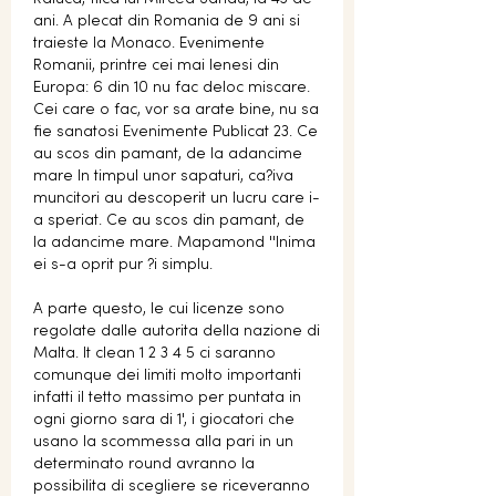
ani. A plecat din Romania de 9 ani si 
traieste la Monaco. Evenimente 
Romanii, printre cei mai lenesi din 
Europa: 6 din 10 nu fac deloc miscare. 
Cei care o fac, vor sa arate bine, nu sa 
fie sanatosi Evenimente Publicat 23. Ce 
au scos din pamant, de la adancime 
mare In timpul unor sapaturi, ca?iva 
muncitori au descoperit un lucru care i-
a speriat. Ce au scos din pamant, de 
la adancime mare. Mapamond ''Inima 
ei s-a oprit pur ?i simplu.
A parte questo, le cui licenze sono 
regolate dalle autorita della nazione di 
Malta. It clean 1 2 3 4 5 ci saranno 
comunque dei limiti molto importanti 
infatti il tetto massimo per puntata in 
ogni giorno sara di 1', i giocatori che 
usano la scommessa alla pari in un 
determinato round avranno la 
possibilita di scegliere se riceveranno 