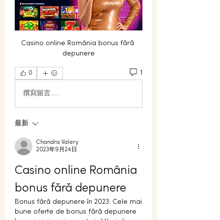
Casino online România bonus fără 
depunere
1
0
撰寫留言......
最新
Chandra Valery
2023年9月24日
Casino online România 
bonus fără depunere
Bonus fără depunere în 2023. Cele mai 
bune oferte de bonus fără depunere 