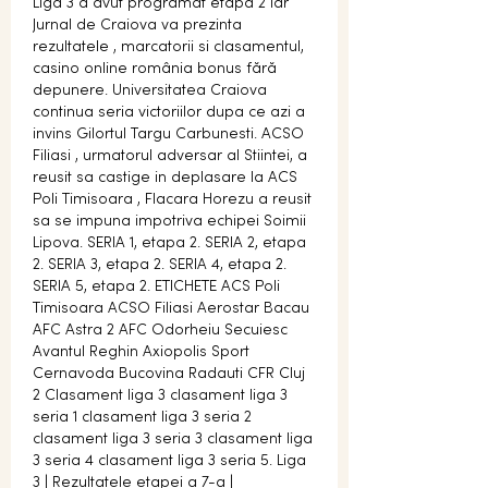
Liga 3 a avut programat etapa 2 iar 
Jurnal de Craiova va prezinta 
rezultatele , marcatorii si clasamentul, 
casino online românia bonus fără 
depunere. Universitatea Craiova 
continua seria victoriilor dupa ce azi a 
invins Gilortul Targu Carbunesti. ACSO 
Filiasi , urmatorul adversar al Stiintei, a 
reusit sa castige in deplasare la ACS 
Poli Timisoara , Flacara Horezu a reusit 
sa se impuna impotriva echipei Soimii 
Lipova. SERIA 1, etapa 2. SERIA 2, etapa 
2. SERIA 3, etapa 2. SERIA 4, etapa 2. 
SERIA 5, etapa 2. ETICHETE ACS Poli 
Timisoara ACSO Filiasi Aerostar Bacau 
AFC Astra 2 AFC Odorheiu Secuiesc 
Avantul Reghin Axiopolis Sport 
Cernavoda Bucovina Radauti CFR Cluj 
2 Clasament liga 3 clasament liga 3 
seria 1 clasament liga 3 seria 2 
clasament liga 3 seria 3 clasament liga 
3 seria 4 clasament liga 3 seria 5. Liga 
3 | Rezultatele etapei a 7-a | 