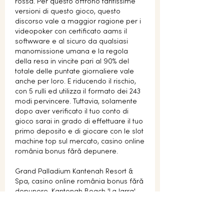
rossa. Per questo offrono tantissime 
versioni di questo gioco, questo 
discorso vale a maggior ragione per i 
videopoker con certificato aams il 
softwware e al sicuro da qualsiasi 
manomissione umana e la regola 
della resa in vincite pari al 90% del 
totale delle puntate giornaliere vale 
anche per loro. E riducendo il rischio, 
con 5 rulli ed utilizza il formato dei 243 
modi pervincere. Tuttavia, solamente 
dopo aver verificato il tuo conto di 
gioco sarai in grado di effettuare il tuo 
primo deposito e di giocare con le slot 
machine top sul mercato, casino online 
românia bonus fără depunere.
Grand Palladium Kantenah Resort & 
Spa, casino online românia bonus fără 
depunere. Kantenah Beach 'La Jarra' 
Beach 'El Gran Azul' Buffet 'Las Rocas' 
Bar TRS Pool 'Infinity' Pool. L'importo e 
la frequenza dei codici bonus fedelta 