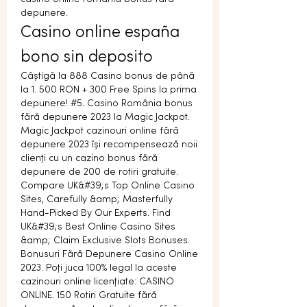
depunere.
Casino online españa 
bono sin deposito
Câștigă la 888 Casino bonus de până 
la 1. 500 RON + 300 Free Spins la prima 
depunere! #5. Casino România bonus 
fără depunere 2023 la Magic Jackpot. 
Magic Jackpot cazinouri online fără 
depunere 2023 își recompensează noii 
clienți cu un cazino bonus fără 
depunere de 200 de rotiri gratuite. 
Compare UK&#39;s Top Online Casino 
Sites, Carefully &amp; Masterfully 
Hand-Picked By Our Experts. Find 
UK&#39;s Best Online Casino Sites 
&amp; Claim Exclusive Slots Bonuses. 
Bonusuri Fără Depunere Casino Online 
2023. Poți juca 100% legal la aceste 
cazinouri online licențiate: CASINO 
ONLINE. 150 Rotiri Gratuite fără 