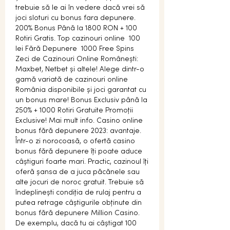
trebuie să le ai în vedere dacă vrei să 
joci sloturi cu bonus fara depunere. 
200% Bonus Până la 1800 RON + 100 
Rotiri Gratis. Top cazinouri online ️ 100 
lei Fără Depunere ️ 1000 Free Spins ️ 
Zeci de Cazinouri Online Românești: 
Maxbet, Netbet și altele! Alege dintr-o 
gamă variată de cazinouri online 
România disponibile și joci garantat cu 
un bonus mare! Bonus Exclusiv până la 
250% + 1000 Rotiri Gratuite Promoții 
Exclusive! Mai mult info. Casino online 
bonus fără depunere 2023: avantaje. 
Într-o zi norocoasă, o ofertă casino 
bonus fără depunere îți poate aduce 
câștiguri foarte mari. Practic, cazinoul îți 
oferă șansa de a juca păcănele sau 
alte jocuri de noroc gratuit. Trebuie să 
îndeplinești condiția de rulaj pentru a 
putea retrage câștigurile obținute din 
bonus fără depunere Million Casino. 
De exemplu, dacă tu ai câștigat 100 