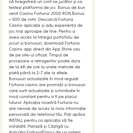
să înregistrezi un cont se jucător și sa 
testezi platforma de joc. Bonus de bun 
venit Casino Fortuna: 2000 RON Bonus 
+ 500 de rotiri. Descarcă Fortuna 
Casino aplicație și adu experiența de 
joc mai aproape de tine. Pentru a 
avea acces la întregul portofoliu de 
jocuri și bonusuri, download Fortuna 
Casino app direct din App Store sau 
de pe site-ul oficial. Timpul de 
procesare a retragerilor poate dura 
de la 48 de ore la unele metode de 
plată până la 2-7 zile la altele. 
Bonusuri actualizate în mod regulat. 
Fortuna casino are promoții și bonusuri 
care sunt actualizate și schimbate în 
mod constant pentru a fi pe placul 
tuturor. Aplicația noastră Fortuna nu 
are nevoie de acces la nicio informație 
personală din telefonul tău. Poți apăsa 
INSTALL pentru ca aplicația să fie 
instalată. Pariază și Câștigă cu 
Aplicația Fortuna!Dispui de un sistem 