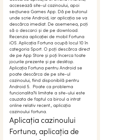
accesează site-ul cazinoului, apoi 
secțiunea Games App. Dă pe butonul 
unde scrie Android, iar aplicația se va 
descărca imediat. De asemenea, poți 
să o descarci și de pe download. 
Recenzia aplicației de mobil Fortuna 
iOS. Aplicația Fortuna ocupă locul 10 în 
categoria Sport. O poți descărca direct 
de pe App Store și poți încerca toate 
jocurile prezente și pe desktop. 
Aplicația Fortuna pentru Android se 
poate descărca de pe site-ul 
cazinoului, fiind disponibilă pentru 
Android 5.  Poate ca problema 
funcionalita?ii limitate a site-ului este 
cauzata de faptul ca biroul a intrat 
online relativ recent., aplicația 
cazinoului fortuna.
Aplicația cazinoului 
Fortuna, aplicația de 