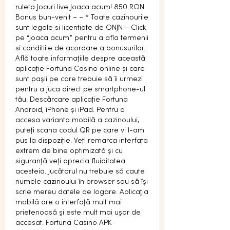
ruleta Jocuri live Joaca acum! 850 RON 
Bonus bun-venit – – * Toate cazinourile 
sunt legale si licentiate de ONJN – Click 
pe “Joaca acum” pentru a afla termenii 
si conditiile de acordare a bonusurilor. 
Află toate informațiile despre această 
aplicație Fortuna Casino online și care 
sunt pașii pe care trebuie să îi urmezi 
pentru a juca direct pe smartphone-ul 
tău. Descărcare aplicație Fortuna 
Android, iPhone și iPad. Pentru a 
accesa varianta mobilă a cazinoului, 
puteți scana codul QR pe care vi l-am 
pus la dispoziție. Veți remarca interfața 
extrem de bine optimizată și cu 
siguranță veți aprecia fluiditatea 
acesteia. Jucătorul nu trebuie să caute 
numele cazinoului în browser sau să îşi 
scrie mereu datele de logare. Aplicaţia 
mobilă are o interfaţă mult mai 
prietenoasă şi este mult mai uşor de 
accesat. Fortuna Casino APK 