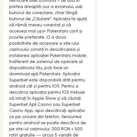
verificare bilet Efortuna – se află în 
partea dreaptă-sus a ecranului, sub 
butonul de conectare, chiar lângă 
butonul de „Căutare”. Aplicația te ajută 
să rămâi mereu conectat și să 
accesezi mai ușor Pokerstars cont și 
jocurile preferate. O a doua 
posibilitate de accesare a site-ului 
cazinoului constă în descărcarea și 
instalarea aplicației Pokerstars mobile. 
Indiferent de sistemul de operare al 
dispozitivului tău, poți face un 
download apk Pokerstars. Aplicația 
Superbet este disponibilă atât pentru 
android cât și pentru IOS. Pentru a 
descărca aplicația pentru IOS trebuie 
să intrați în Apple Store și să căutați 
Superbet Apk Casino sau Superbet 
Casino App, apoi descărcați aplicația 
ca pe oricare din telefon. Versiunea 
pentru android se poate descărca de 
pe site-ul cazinoului. 000 RON + 500 
rotiri gratuite –– circus 5 variatii de 