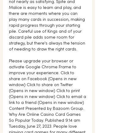
not nearly as satisfying. Spite and 
Malice is easy to learn and play, and 
there are moments where you can 
play many cards in succession, making 
rapid progress through your starting 
pile. Careful use of Kings and of your 
discard pile adds some room for 
strategy, but there's always the tension 
of needing to draw the right cards.
Please upgrade your browser or 
activate Google Chrome Frame to 
improve your experience. Click to 
share on Facebook (Opens in new 
window) Click to share on Twitter 
(Opens in new window) Click to print 
(Opens in new window) Click to email a 
link to a friend (Opens in new window) 
Content Presented by Bazoom Group. 
Why Are Online Casino Card Games 
So Popular Today. Published 9:14 am 
Tuesday, June 27, 2023. People love 
playing card games for many different 