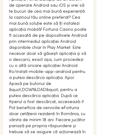
de operare Android sau iOS și vrei să 
te bucuri de cea mai bună experiență 
la cazinoul tău online preferat? Cea 
mai bună soluție este să îți instalezi 
aplicația mobilă! Fortuna Casino poate 
fi accesată de pe dispozitivele Android 
prin intermediul aplicației Android 
disponibile chiar în Play Market. Este 
necesar doar să găsești aplicația și să 
o descarci, exact așa, cum procedezi 
cu o altă oricare aplicației Android. 
Ro/install-mobile-app-android pentru 
a putea descărca aplicația. Apoi: 
Apasă pe butonul de 
&quot;DOWNLOAD&quot; pentru a 
putea descărca aplicația. După ce 
fișierul a fost descărcat, accesează-l! 
Pot beneficia de serviciile eFortuna 
doar cetățenii rezidenți în România, cu 
vârsta de minim 18 ani. Fiecare jucător 
pariază pe propria răspundere și 
trebuie să se asigure că acționează în 