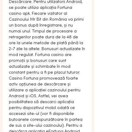
Descărcare. Pentru utilizatorii Android, 
se poate utiliza aplicația Fortuna 
casino apk. Fiecare vizitator al 
Cazinoului Mr Bit din România va primi 
un bonus după înregistrare, și nu 
numai unul. Timpul de procesare a 
retragerilor poate dura de la 48 de 
ore la unele metode de plată până la 
2-7 zile la altele. Bonusuri actualizate în 
mod regulat. Fortuna casino are 
promoții și bonusuri care sunt 
actualizate și schimbate în mod 
constant pentru a fi pe placul tuturor. 
Casino Fortuna promovează foarte 
activ opțiunea de descărcare și 
utilizare a aplicației cazinoului pentru 
Android și iOS. Astfel, vei avea 
posibilitatea să descarci aplicația 
pentru dispozitivul mobil odată ce 
accesezi site-ul (vor fi disponibile 
butoanele corespunzătoare în partea 
de sus a site-ului cazinoului). Pentru a 
descărca aplicația eFortuna Android, 