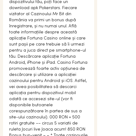
dispozitivului tău, poți face un 
download apk Pokerstars. Fiecare 
vizitator al Cazinoului Mr Bit din 
România va primi un bonus după 
înregistrare, și nu numai unul. Află 
toate informațiile despre această 
aplicație Fortuna Casino online și care 
sunt pașii pe care trebuie să îi urmezi 
pentru a juca direct pe smartphone-ul 
tău. Descărcare aplicație Fortuna 
Android, iPhone și iPad. Casino Fortuna 
promovează foarte activ opțiunea de 
descărcare și utilizare a aplicației 
cazinoului pentru Android și iOS. Astfel, 
vei avea posibilitatea să descarci 
aplicația pentru dispozitivul mobil 
odată ce accesezi site-ul (vor fi 
disponibile butoanele 
corespunzătoare în partea de sus a 
site-ului cazinoului). 000 RON + 500 
rotiri gratuite –– circus 5 variatii de 
ruleta Jocuri live Joaca acum! 850 RON 
Bonus bun-venit – – * Toate cazinourile 