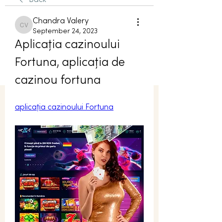
Back
Chandra Valery
Chandra Valery
September 24, 2023
Aplicația cazinoului 
Fortuna, aplicația de 
cazinou fortuna
aplicația cazinoului Fortuna