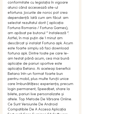
conformitate cu legislația în vigoare 
atunci când accesează site-ul 
efortuna. Jocurile de noroc pot crea 
dependență. Iată cum am făcut: am 
selectat rezultatul dorit ( aplicația 
Fortuna Romania / Fortuna Games); 
am apăsat pe butonul ” Instalează ”. 
Astfel, în mai puțin de 1 minut am 
descărcat și instalat Fortuna apk. Acum 
este foarte simplu să faci download 
fortuna apk. Dintre toate pe care le-
am testat până acum, cea mai bună 
aplicație de pariuri sportive este 
aplicația Betano. Ai aceleași beneficii 
Betano într-un format foarte bun 
pentru mobil, plus multe funcții unice 
care îmbunătățesc experiența, precum 
login permanent, Speedbet, share la 
bilete, pariuri live personalizate și 
altele. Top Metode De Vărsare Online. 
Ce Sunt Versiunile De Android 
Compatibile De A Accesa Aplicația 