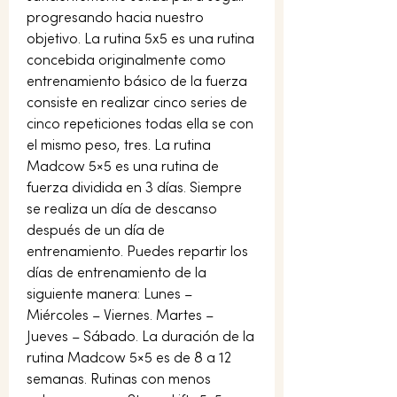
progresando hacia nuestro 
objetivo. La rutina 5x5 es una rutina 
concebida originalmente como 
entrenamiento básico de la fuerza 
consiste en realizar cinco series de 
cinco repeticiones todas ella se con 
el mismo peso, tres. La rutina 
Madcow 5×5 es una rutina de 
fuerza dividida en 3 días. Siempre 
se realiza un día de descanso 
después de un día de 
entrenamiento. Puedes repartir los 
días de entrenamiento de la 
siguiente manera: Lunes – 
Miércoles – Viernes. Martes – 
Jueves – Sábado. La duración de la 
rutina Madcow 5×5 es de 8 a 12 
semanas. Rutinas con menos 