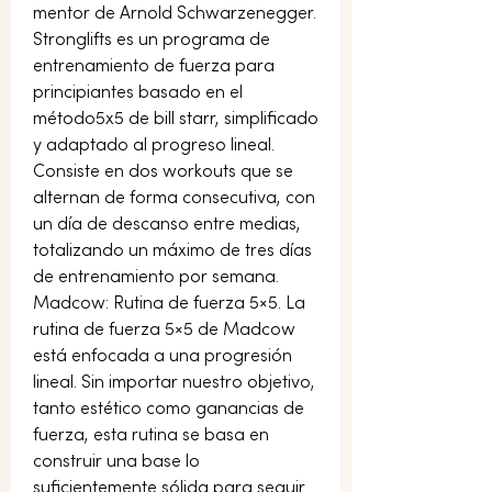
mentor de Arnold Schwarzenegger. 
Stronglifts es un programa de 
entrenamiento de fuerza para 
principiantes basado en el 
método5x5 de bill starr, simplificado 
y adaptado al progreso lineal. 
Consiste en dos workouts que se 
alternan de forma consecutiva, con 
un día de descanso entre medias, 
totalizando un máximo de tres días 
de entrenamiento por semana. 
Madcow: Rutina de fuerza 5×5. La 
rutina de fuerza 5×5 de Madcow 
está enfocada a una progresión 
lineal. Sin importar nuestro objetivo, 
tanto estético como ganancias de 
fuerza, esta rutina se basa en 
construir una base lo 
suficientemente sólida para seguir 