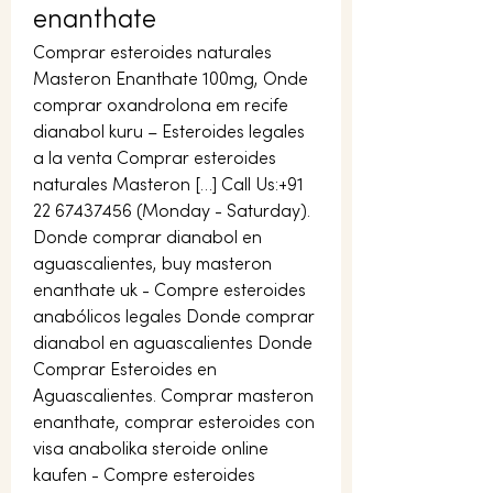
enanthate
Comprar esteroides naturales 
Masteron Enanthate 100mg, Onde 
comprar oxandrolona em recife 
dianabol kuru – Esteroides legales 
a la venta Comprar esteroides 
naturales Masteron […] Call Us:+91 
22 67437456 (Monday - Saturday). 
Donde comprar dianabol en 
aguascalientes, buy masteron 
enanthate uk - Compre esteroides 
anabólicos legales Donde comprar 
dianabol en aguascalientes Donde 
Comprar Esteroides en 
Aguascalientes. Comprar masteron 
enanthate, comprar esteroides con 
visa anabolika steroide online 
kaufen - Compre esteroides 