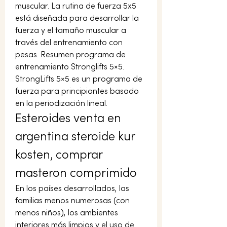
muscular. La rutina de fuerza 5x5 
está diseñada para desarrollar la 
fuerza y el tamaño muscular a 
través del entrenamiento con 
pesas. Resumen programa de 
entrenamiento Stronglifts 5×5. 
StrongLifts 5×5 es un programa de 
fuerza para principiantes basado 
en la periodización lineal. 
Esteroides venta en 
argentina steroide kur 
kosten, comprar 
masteron comprimido
En los países desarrollados, las 
familias menos numerosas (con 
menos niños), los ambientes 
interiores más limpios y el uso de 