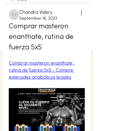
Back
Chandra Valery
Chandra Valery
September 16, 2023
Comprar masteron 
enanthate, rutina de 
fuerza 5x5
Comprar masteron enanthate, 
rutina de fuerza 5x5 - Compre 
esteroides anabólicos legales