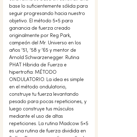
base lo suficientemente sólida para 
seguir progresando hacia nuestro 
objetivo. El método 5×5 para 
ganancia de fuerza creado 
originalmente por Reg Park, 
campeón del Mr. Universo en los 
años ’51, ’58 y ’65 y mentor de 
Arnold Schwarzenegger. Rutina 
PHAT Híbrida de Fuerza e 
hipertrofia: MÉTODO 
ONDULATORIO. La idea es simple 
en el método ondulatorio, 
construye tu fuerza levantando 
pesado para pocas repeticiones, y 
luego construye tus músculos 
mediante el uso de altas 
repeticiones. La rutina Madcow 5×5 
es una rutina de fuerza dividida en 