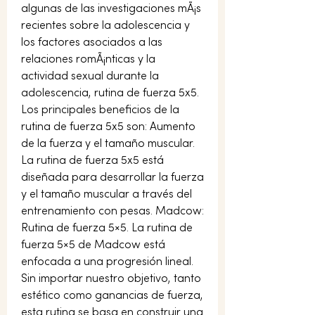
algunas de las investigaciones mÃ¡s 
recientes sobre la adolescencia y 
los factores asociados a las 
relaciones romÃ¡nticas y la 
actividad sexual durante la 
adolescencia, rutina de fuerza 5x5.  
Los principales beneficios de la 
rutina de fuerza 5x5 son: Aumento 
de la fuerza y el tamaño muscular. 
La rutina de fuerza 5x5 está 
diseñada para desarrollar la fuerza 
y el tamaño muscular a través del 
entrenamiento con pesas. Madcow: 
Rutina de fuerza 5×5. La rutina de 
fuerza 5×5 de Madcow está 
enfocada a una progresión lineal. 
Sin importar nuestro objetivo, tanto 
estético como ganancias de fuerza, 
esta rutina se basa en construir una 