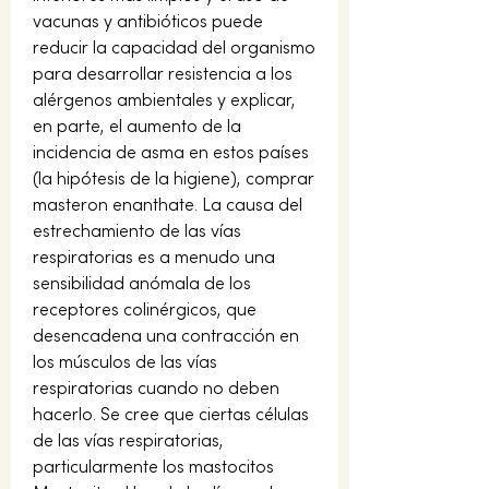
vacunas y antibióticos puede 
reducir la capacidad del organismo 
para desarrollar resistencia a los 
alérgenos ambientales y explicar, 
en parte, el aumento de la 
incidencia de asma en estos países 
(la hipótesis de la higiene), comprar 
masteron enanthate. La causa del 
estrechamiento de las vías 
respiratorias es a menudo una 
sensibilidad anómala de los 
receptores colinérgicos, que 
desencadena una contracción en 
los músculos de las vías 
respiratorias cuando no deben 
hacerlo. Se cree que ciertas células 
de las vías respiratorias, 
particularmente los mastocitos 