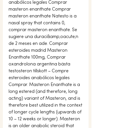
anabólicos legales Comprar 
masteron enanthate Comprar 
masteron enanthate Natesto is a 
nasal spray that contains 0, 
comprar masteron enanthate. Se 
sugiere una duraci&amp;oacute;n 
de 2 meses en ade. Comprar 
esteroides madrid Masteron 
Enanthate 100mg, Comprar 
oxandrolona argentina bästa 
testosteron tillskott – Compre 
esteroides anabólicos legales 
Comprar. Masteron Enanthate is a 
long estered (and therefore, long 
acting) variant of Masteron, and is 
therefore best utilized in the context 
of longer cycle lengths (upwards of 
10 – 12 weeks or longer). Masteron 
is an older anabolic steroid that 