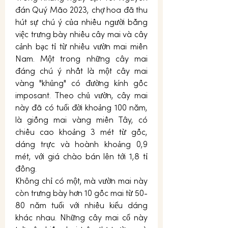
đán Quý Mão 2023, chợ hoa đã thu 
hút sự chú ý của nhiều người bằng 
việc trưng bày nhiều cây mai và cây 
cảnh bạc tỉ từ nhiều vườn mai miền 
Nam. Một trong những cây mai 
đáng chú ý nhất là một cây mai 
vàng "khủng" có đường kính gốc 
imposant. Theo chủ vườn, cây mai 
này đã có tuổi đời khoảng 100 năm, 
là giống mai vàng miền Tây, có 
chiều cao khoảng 3 mét từ gốc, 
dáng trực và hoành khoảng 0,9 
mét, với giá chào bán lên tới 1,8 tỉ 
đồng.
Không chỉ có một, mà vườn mai này 
còn trưng bày hơn 10 gốc mai từ 50-
80 năm tuổi với nhiều kiểu dáng 
khác nhau. Những cây mai cổ này 