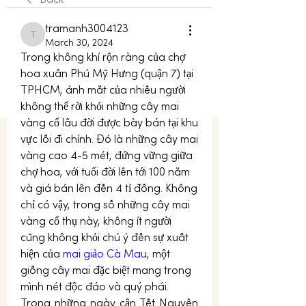
Back
tramanh3004123
tramanh3004123
March 30, 2024
Trong không khí rộn ràng của chợ 
hoa xuân Phú Mỹ Hưng (quận 7) tại 
TPHCM, ánh mắt của nhiều người 
không thể rời khỏi những cây mai 
vàng cổ lâu đời được bày bán tại khu 
vực lối đi chính. Đó là những cây mai 
vàng cao 4-5 mét, đứng vững giữa 
chợ hoa, với tuổi đời lên tới 100 năm 
và giá bán lên đến 4 tỉ đồng. Không 
chỉ có vậy, trong số những cây mai 
vàng cổ thụ này, không ít người 
cũng không khỏi chú ý đến sự xuất 
hiện của 
mai giảo Cà Mau
, một 
giống cây mai đặc biệt mang trong 
mình nét độc đáo và quý phái.
Trong những ngày cận Tết Nguyên 