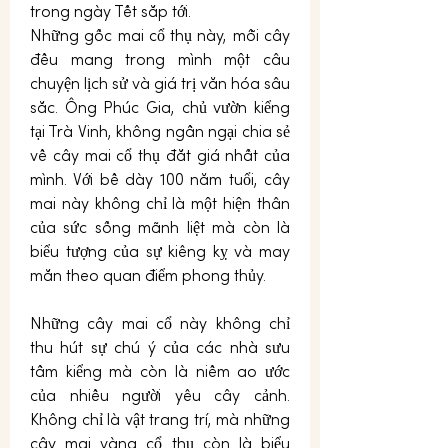
trong ngày Tết sắp tới.
Những gốc mai cổ thụ này, mỗi cây 
đều mang trong mình một câu 
chuyện lịch sử và giá trị văn hóa sâu 
sắc. Ông Phúc Gia, chủ vườn kiểng 
tại Trà Vinh, không ngần ngại chia sẻ 
về cây mai cổ thụ đắt giá nhất của 
mình. Với bề dày 100 năm tuổi, cây 
mai này không chỉ là một hiện thân 
của sức sống mãnh liệt mà còn là 
biểu tượng của sự kiêng kỵ và may 
mắn theo quan điểm phong thủy.
Những cây mai cổ này không chỉ 
thu hút sự chú ý của các nhà sưu 
tầm kiểng mà còn là niềm ao ước 
của nhiều người yêu cây cảnh. 
Không chỉ là vật trang trí, mà những 
cây mai vàng cổ thụ còn là biểu 