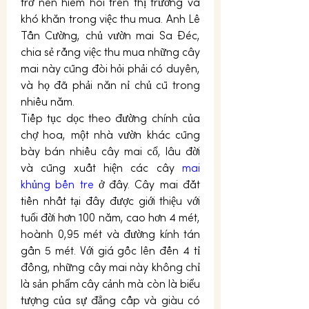
trở nên hiếm hoi trên thị trường và 
khó khăn trong việc thu mua. Anh Lê 
Tấn Cường, chủ vườn mai Sa Đéc, 
chia sẻ rằng việc thu mua những cây 
mai này cũng đòi hỏi phải có duyên, 
và họ đã phải năn nỉ chủ cũ trong 
nhiều năm.
Tiếp tục dọc theo đường chính của 
chợ hoa, một nhà vườn khác cũng 
bày bán nhiều cây mai cổ, lâu đời 
và cũng xuất hiện các cây 
mai 
khủng bến tre
 ở đây. Cây mai đắt 
tiền nhất tại đây được giới thiệu với 
tuổi đời hơn 100 năm, cao hơn 4 mét, 
hoành 0,95 mét và đường kính tán 
gần 5 mét. Với giá gốc lên đến 4 tỉ 
đồng, những cây mai này không chỉ 
là sản phẩm cây cảnh mà còn là biểu 
tượng của sự đẳng cấp và giàu có 