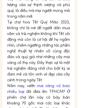
tượng của sự thịnh vượng và phú 
quý, là điều mà mọi người mong mỏi 
trong năm mới.
Tại chợ hoa Tết Quý Mão 2023, 
không chỉ là nơi để người dân mua 
sắm và trải nghiệm không khí Tết sôi 
động mà còn là cơ hội để họ ngắm 
nhìn, chiêm ngưỡng những tác phẩm 
nghệ thuật tự nhiên vô cùng độc 
đáo và quý giá như những cây mai 
vàng cổ thụ này. Đây thực sự là một 
trải nghiệm đáng nhớ cho bất kỳ ai 
đam mê và tôn vinh vẻ đẹp của cây 
cảnh trong ngày Tết.
Năm nay, vườn 
mai vàng có bao 
nhiêu loại
 đã đưa lên TPHCM? Ở 
phiên chợ lần này có bày bán 
khoảng 70 gốc mai các loại khác 