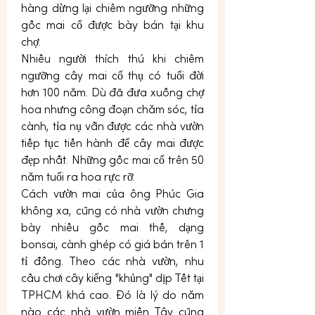
hàng dừng lại chiêm ngưỡng những 
gốc mai cổ được bày bán tại khu 
chợ.
Nhiều người thích thú khi chiêm 
ngưỡng cây mai cổ thụ có tuổi đời 
hơn 100 năm. Dù đã đưa xuống chợ 
hoa nhưng công đoạn chăm sóc, tỉa 
cành, tỉa nụ vẫn được các nhà vườn 
tiếp tục tiến hành để cây mai được 
đẹp nhất. Những gốc mai cổ trên 50 
năm tuổi ra hoa rực rỡ.
Cách vườn mai của ông Phúc Gia 
không xa, cũng có nhà vườn chưng 
bày nhiều gốc mai thế, dạng 
bonsai, cành ghép có giá bán trên 1 
tỉ đồng. Theo các nhà vườn, nhu 
cầu chơi cây kiểng "khủng" dịp Tết tại 
TPHCM khá cao. Đó là lý do năm 
nào các nhà vườn miền Tây cũng 