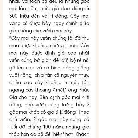
nhau và toàn bộ đều là những gốc 
mai lâu năm, mức giá dao động từ 
300 triệu đến vài tỉ đồng. Cây mai 
vàng cổ được bày ngay chính giữa 
gian hàng của vườn mai này.
"Cây mai này vườn chúng tôi đã thu 
mua được khoảng chừng 1 năm. Cây 
mai này được định giá cao nhất 
vườn cũng bởi giàn đế 'dữ', bộ rễ nổi 
gồ lên cao và có hình dáng giống 
vuốt rồng, chia tán cổ nguyên thủy, 
chiều cao cây khoảng 5 mét, tán 
ngang cây khoảng 7 mét," ông Phúc 
Gia cho hay. Bên cạnh gốc mai 4 tỉ 
đồng, nhà vườn cũng trưng bày 2 
gốc mai khác có giá 3 tỉ đồng. Theo 
chủ vườn, 2 gốc mai này cũng có 
tuổi đời chừng 100 năm, nhưng giá 
thấp hơn do bộ đế "hiền" hơn. Khách 