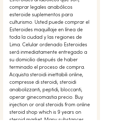
comprar legales anabólicos 
esteroide suplementos para 
culturismo. Usted puede comprar el 
Esteroides maquillaje en línea de 
toda la ciudad y las regiones de 
Lima. Celular ordenado Esteroides 
será inmediatamente entregado a 
su domicilio después de haber 
terminado el proceso de compra. 
Acquista steroidi iniettabili online, 
compresse di steroidi, steroidi 
anabolizzanti, peptidi, bloccanti, 
operar ginecomastia precio. Buy 
injection or oral steroids from online 
steroid shop which is 9 years on 
steroid market. Many substances 
such as testosterone, nandrolone, 
boldenone and.