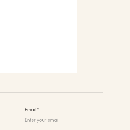
Email