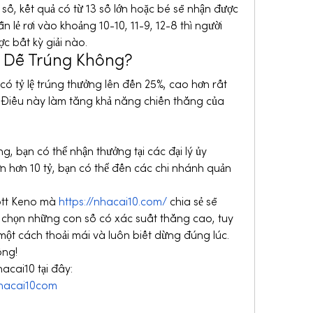
số, kết quả có từ 13 số lớn hoặc bé sẽ nhận được 
n lẻ rơi vào khoảng 10-10, 11-9, 12-8 thì người 
c bất kỳ giải nào.
ó Dễ Trúng Không?
có tỷ lệ trúng thưởng lên đến 25%, cao hơn rất 
c. Điều này làm tăng khả năng chiến thắng của 
, bạn có thể nhận thưởng tại các đại lý ủy 
lớn hơn 10 tỷ, bạn có thể đến các chi nhánh quản 
ott Keno mà 
https://nhacai10.com/
 chia sẻ sẽ 
a chọn những con số có xác suất thắng cao, tuy 
ột cách thoải mái và luôn biết dừng đúng lúc. 
ông!
==== > Tìm hiểu Profile social nhacai10 tại đây: 
hacai10com