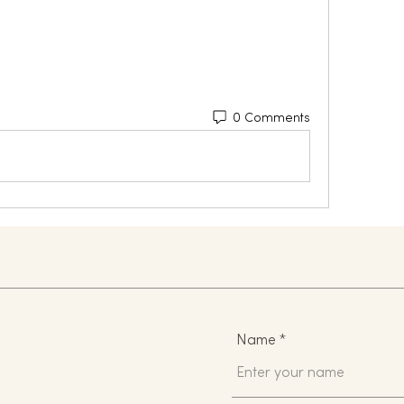
0 Comments
Name