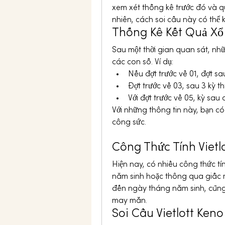
xem xét thống kê trước đó và qu
nhiên, cách soi cầu này có thể 
Thống Kê Kết Quả Xổ 
Sau một thời gian quan sát, nhữ
các con số. Ví dụ:
Nếu đợt trước về 01, đợt sau
Đợt trước về 03, sau 3 kỳ th
Với đợt trước về 05, kỳ sau 
Với những thông tin này, bạn có 
công sức.
Công Thức Tính Vietl
Hiện nay, có nhiều công thức tín
năm sinh hoặc thông qua giấc m
đến ngày tháng năm sinh, cũng
may mắn.
Soi Cầu Vietlott Ken