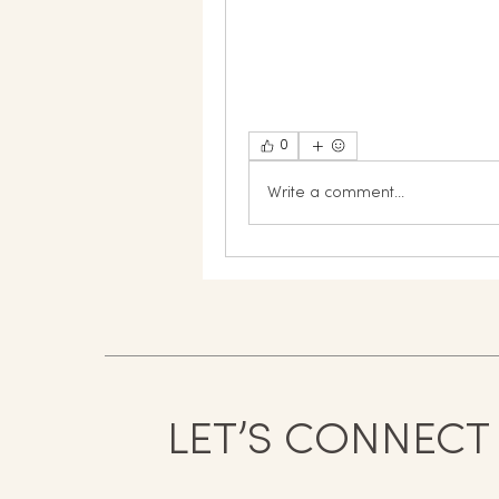
0
Write a comment...
LET’S CONNECT