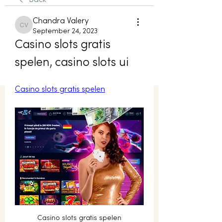
Back
Chandra Valery
Chandra Valery
September 24, 2023
Casino slots gratis 
spelen, casino slots ui
Casino slots gratis spelen
Casino slots gratis spelen