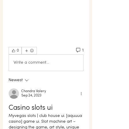
1
0
Write a comment...
Newest
Chandra Valery
Sep 24, 2023
Casino slots ui
Myvegas slots | club house ui. [aquuua 
casino] game ui. Slot machine art – 
designing the game, art style, unique 