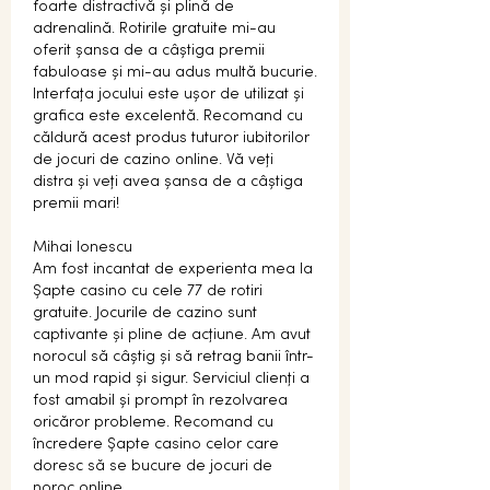
foarte distractivă și plină de 
adrenalină. Rotirile gratuite mi-au 
oferit șansa de a câștiga premii 
fabuloase și mi-au adus multă bucurie. 
Interfața jocului este ușor de utilizat și 
grafica este excelentă. Recomand cu 
căldură acest produs tuturor iubitorilor 
de jocuri de cazino online. Vă veți 
distra și veți avea șansa de a câștiga 
premii mari!
Mihai Ionescu
Am fost incantat de experienta mea la 
Șapte casino cu cele 77 de rotiri 
gratuite. Jocurile de cazino sunt 
captivante și pline de acțiune. Am avut 
norocul să câștig și să retrag banii într-
un mod rapid și sigur. Serviciul clienți a 
fost amabil și prompt în rezolvarea 
oricăror probleme. Recomand cu 
încredere Șapte casino celor care 
doresc să se bucure de jocuri de 
noroc online.