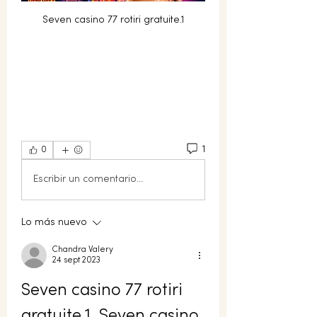
Seven casino 77 rotiri gratuite.1
1
0
Escribir un comentario...
Lo más nuevo
Chandra Valery
24 sept 2023
Seven casino 77 rotiri 
gratuite.1. Seven casino 