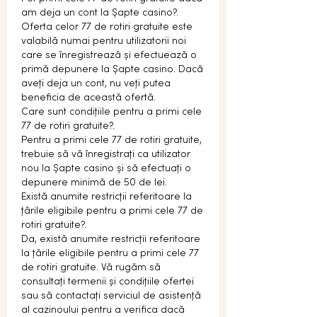
am deja un cont la Șapte casino?.
Oferta celor 77 de rotiri gratuite este 
valabilă numai pentru utilizatorii noi 
care se înregistrează și efectuează o 
primă depunere la Șapte casino. Dacă 
aveți deja un cont, nu veți putea 
beneficia de această ofertă.
Care sunt condițiile pentru a primi cele 
77 de rotiri gratuite?.
Pentru a primi cele 77 de rotiri gratuite, 
trebuie să vă înregistrați ca utilizator 
nou la Șapte casino și să efectuați o 
depunere minimă de 50 de lei.
Există anumite restricții referitoare la 
țările eligibile pentru a primi cele 77 de 
rotiri gratuite?.
Da, există anumite restricții referitoare 
la țările eligibile pentru a primi cele 77 
de rotiri gratuite. Vă rugăm să 
consultați termenii și condițiile ofertei 
sau să contactați serviciul de asistență 
al cazinoului pentru a verifica dacă 