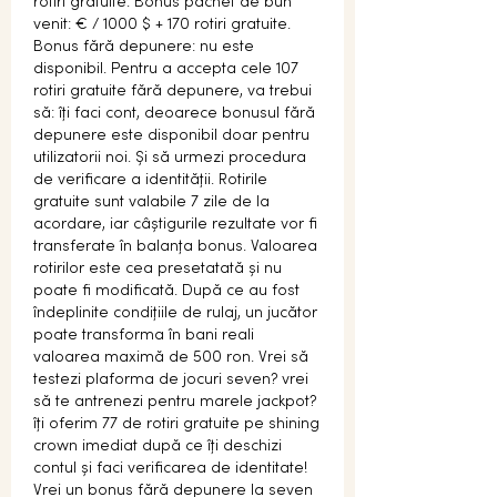
rotiri gratuite. Bonus pachet de bun 
venit: € / 1000 $ + 170 rotiri gratuite. 
Bonus fără depunere: nu este 
disponibil. Pentru a accepta cele 107 
rotiri gratuite fără depunere, va trebui 
să: îți faci cont, deoarece bonusul fără 
depunere este disponibil doar pentru 
utilizatorii noi. Și să urmezi procedura 
de verificare a identității. Rotirile 
gratuite sunt valabile 7 zile de la 
acordare, iar câștigurile rezultate vor fi 
transferate în balanța bonus. Valoarea 
rotirilor este cea presetatată și nu 
poate fi modificată. După ce au fost 
îndeplinite condițiile de rulaj, un jucător 
poate transforma în bani reali 
valoarea maximă de 500 ron. Vrei să 
testezi plaforma de jocuri seven? vrei 
să te antrenezi pentru marele jackpot? 
îți oferim 77 de rotiri gratuite pe shining 
crown imediat după ce îți deschizi 
contul și faci verificarea de identitate! 
Vrei un bonus fără depunere la seven 