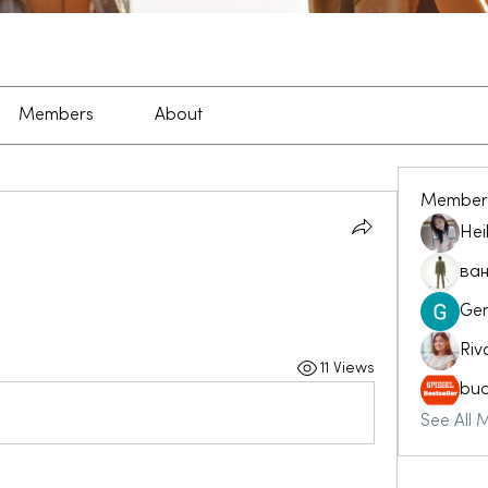
Members
About
Member
Hei
ван
Ge
Riv
11 Views
buc
See All 