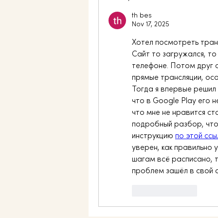
th bes
Nov 17, 2025
Хотел посмотреть транс
Сайт то загружался, то 
телефоне. Потом друг о
прямые трансляции, осо
Тогда я впервые решил 
что в Google Play его н
что мне не нравится ст
подробный разбор, чтоб
инструкцию 
по этой ссы
уверен, как правильно 
шагам всё расписано, та
проблем зашёл в свой а
Like
Reply