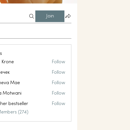
Join
s
l Krone
Follow
ечек
Follow
neva Mae
Follow
a Motwani
Follow
her bestseller
Follow
Members (274)